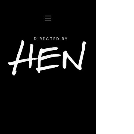
D I R E C T E D B Y